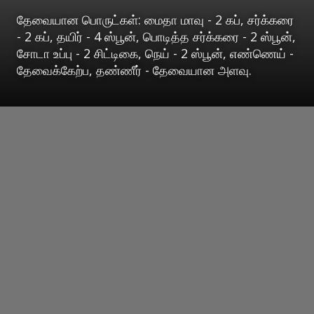
தேவையான பொருட்கள்: மைதா மாவு - 2 கப், சர்க்கரை
- 2 கப், தயிர் - 4 ஸ்பூன், பொடித்த சர்க்கரை - 2 ஸ்பூன்,
சோடா உப்பு - 2 சிட்டிகை, நெய் - 2 ஸ்பூன், எண்ணெய் -
தேவைக்கேற்ப, தண்ணீர் - தேவையான அளவு.