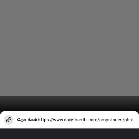
தொடக்கம்
https://www.dailythanthi.com/ampstories/photo-story/can-you-eat-noodles-at-night-things-you-should-know