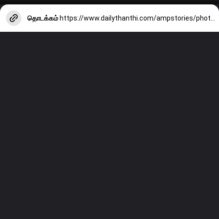
தொடக்கம்
https://www.dailythanthi.com/ampstories/photo-story/how-to-make-delicious-spicy-lamb-liver-pepper-stew