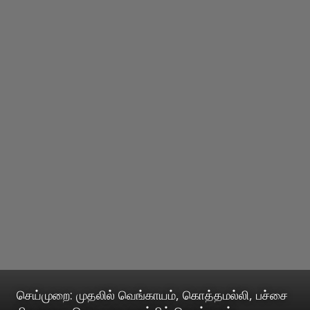
செய்முறை: முதலில் வெங்காயம், கொத்தமல்லி, பச்சை