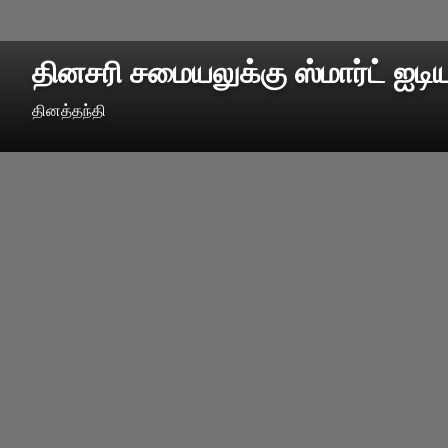
தினசரி சமையலுக்கு ஸ்மார்ட் ஐடி
தினத்தந்தி