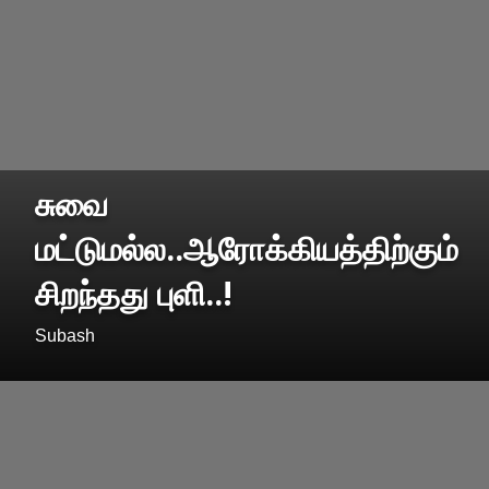
சுவை
மட்டுமல்ல..ஆரோக்கியத்திற்கும்
சிறந்தது புளி..!
Subash