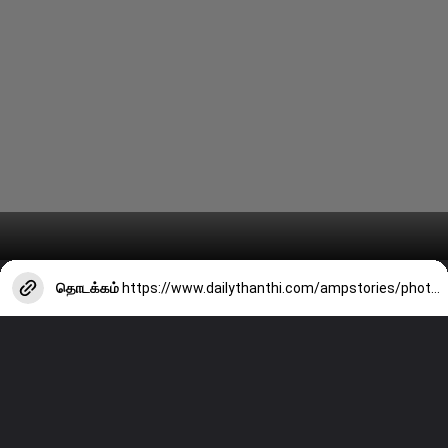
தொடக்கம்
https://www.dailythanthi.com/ampstories/photo-story/green-black-and-red-grapes-which-is-the-healthiest