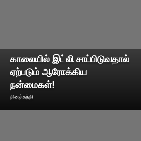
காலையில் இட்லி சாப்பிடுவதால்
ஏற்படும் ஆரோக்கிய
நன்மைகள்!
தினத்தந்தி