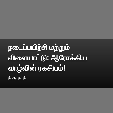
நடைப்பயிற்சி மற்றும்
விளையாட்டு: ஆரோக்கிய
வாழ்வின் ரகசியம்!
தினத்தந்தி