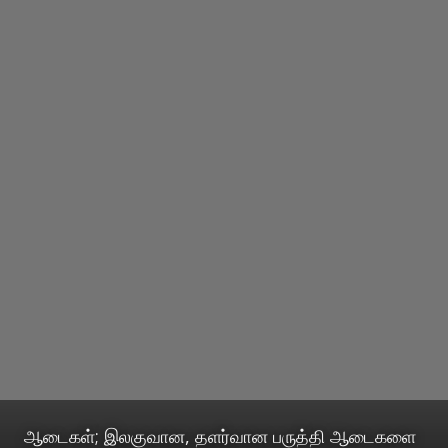
ஆடைகள்; இலகுவான, தளர்வான பருத்தி ஆடைகளை