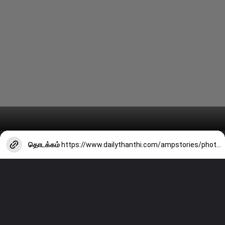
தொடக்கம்
https://www.dailythanthi.com/ampstories/photo-story/can-sodium-deficiency-cause-headaches