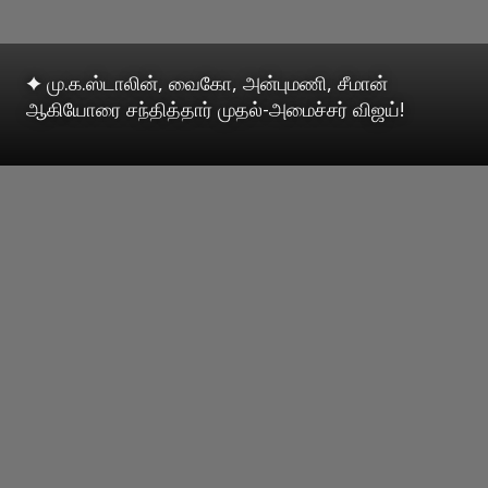
✦ மு.க.ஸ்டாலின், வைகோ, அன்புமணி, சீமான்
ஆகியோரை சந்தித்தார் முதல்-அமைச்சர் விஜய்!