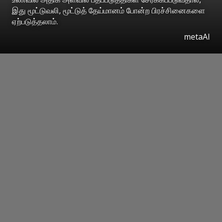
இது மூட்டுவலி, மூட்டுத் தேய்மானம் போன்ற பிரச்சினைகளை
ஏற்படுத்தலாம்.
metaAI