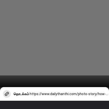
தொடக்கம்
https://www.dailythanthi.com/photo-story/how-to-make-spicy-nalli-bone-rasam-2244