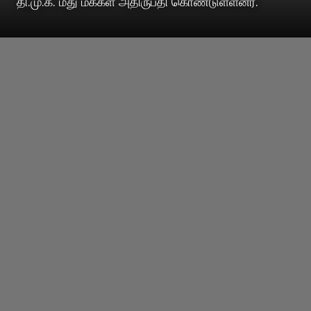
தி.மு.க. மீது மக்கள் அதிருப்தி கொண்டுள்ளனர்.