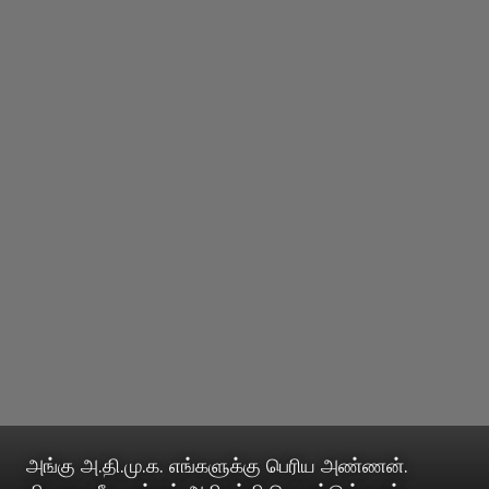
அங்கு அ.தி.மு.க. எங்களுக்கு பெரிய அண்ணன்.