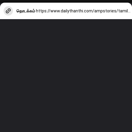
தொடக்கம்
https://www.dailythanthi.com/ampstories/tamilnadu-election-2026-webstories/womens-entitlement-allowance-rs-3000-ramadoss-issues-statement