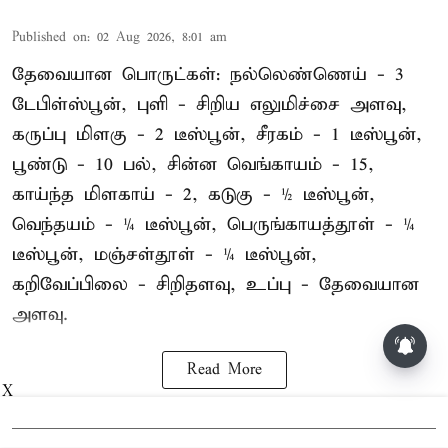
Published on
:
02 Aug 2026, 8:01 am
தேவையான பொருட்கள்: நல்லெண்ணெய் - 3
டேபிள்ஸ்பூன், புளி - சிறிய எலுமிச்சை அளவு,
கருப்பு மிளகு - 2 டீஸ்பூன், சீரகம் - 1 டீஸ்பூன்,
பூண்டு - 10 பல், சின்ன வெங்காயம் - 15,
காய்ந்த மிளகாய் - 2, கடுகு - ½ டீஸ்பூன்,
வெந்தயம் - ¼ டீஸ்பூன், பெருங்காயத்தூள் - ¼
டீஸ்பூன், மஞ்சள்தூள் - ¼ டீஸ்பூன்,
கறிவேப்பிலை - சிறிதளவு, உப்பு - தேவையான
அளவு.
Read More
X