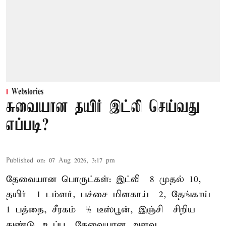
Webstories
சுவையான தயிர் இட்லி செய்வது
எப்படி?
Published on
:
07 Aug 2026, 3:17 pm
தேவையான பொருட்கள்: இட்லி – 8 முதல் 10,
தயிர் – 1 டம்ளர், பச்சை மிளகாய் – 2, தேங்காய் –
1 பத்தை, சீரகம் – ½ டீஸ்பூன், இஞ்சி – சிறிய
துண்டு, உப்பு – தேவையான அளவு,