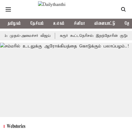
தமிழகம்
தேசியம்
உலகம்
சினிமா
விளையாட்டு
ஜோத
ுதல்-அமைச்சர் விஜய்
கரூர் கூட்டநெரிசல்: இறந்தோரின் குடும்பத்தினரு
Webstories