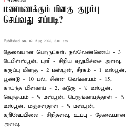
Webstories
மணமணக்கும் மிளகு குழம்பு
செய்வது எப்படி?
Published on
:
02 Aug 2026, 8:01 am
தேவையான பொருட்கள்: நல்லெண்ணெய் - 3
டேபிள்ஸ்பூன், புளி - சிறிய எலுமிச்சை அளவு,
கருப்பு மிளகு - 2 டீஸ்பூன், சீரகம் - 1 டீஸ்பூன்,
பூண்டு - 10 பல், சின்ன வெங்காயம் - 15,
காய்ந்த மிளகாய் - 2, கடுகு - ½ டீஸ்பூன்,
வெந்தயம் - ¼ டீஸ்பூன், பெருங்காயத்தூள் - ¼
டீஸ்பூன், மஞ்சள்தூள் - ¼ டீஸ்பூன்,
கறிவேப்பிலை - சிறிதளவு, உப்பு - தேவையான
அளவு.