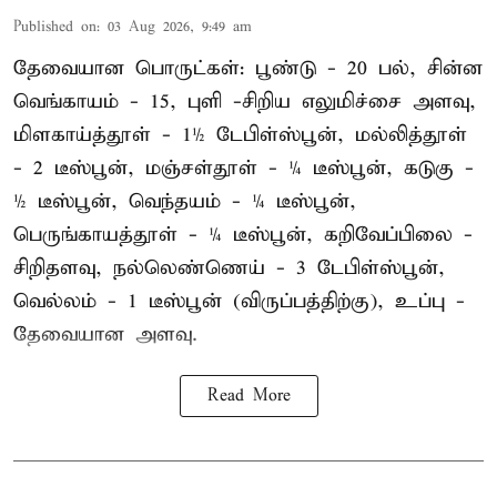
Published on
:
03 Aug 2026, 9:49 am
தேவையான பொருட்கள்: பூண்டு - 20 பல், சின்ன
வெங்காயம் - 15, புளி -சிறிய எலுமிச்சை அளவு,
மிளகாய்த்தூள் - 1½ டேபிள்ஸ்பூன், மல்லித்தூள்
- 2 டீஸ்பூன், மஞ்சள்தூள் - ¼ டீஸ்பூன், கடுகு -
½ டீஸ்பூன், வெந்தயம் - ¼ டீஸ்பூன்,
பெருங்காயத்தூள் - ¼ டீஸ்பூன், கறிவேப்பிலை -
சிறிதளவு, நல்லெண்ணெய் - 3 டேபிள்ஸ்பூன்,
வெல்லம் - 1 டீஸ்பூன் (விருப்பத்திற்கு), உப்பு -
தேவையான அளவு.
Read More