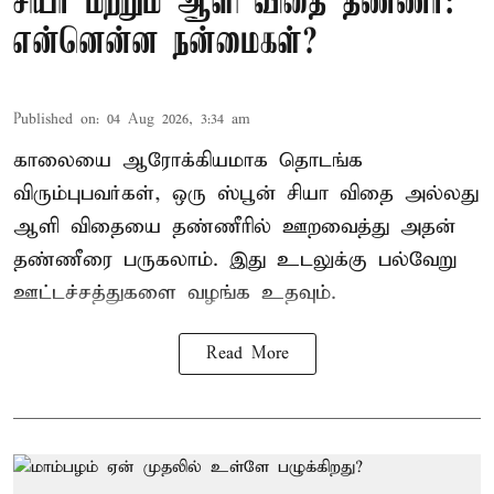
சியா மற்றும் ஆளி விதை தண்ணீர்:
என்னென்ன நன்மைகள்?
Published on
:
04 Aug 2026, 3:34 am
காலையை ஆரோக்கியமாக தொடங்க
விரும்புபவர்கள், ஒரு ஸ்பூன் சியா விதை அல்லது
ஆளி விதையை தண்ணீரில் ஊறவைத்து அதன்
தண்ணீரை பருகலாம். இது உடலுக்கு பல்வேறு
ஊட்டச்சத்துகளை வழங்க உதவும்.
Read More