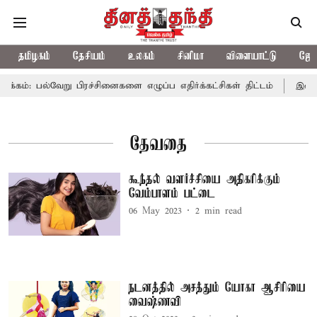
தமிழகம்
தேசியம்
உலகம்
சினிமா
விளையாட்டு
ஜோத
ம்: பல்வேறு பிரச்சினைகளை எழுப்ப எதிர்க்கட்சிகள் திட்டம்
இன்று 
தேவதை
கூந்தல் வளர்ச்சியை அதிகரிக்கும்
வேம்பாளம் பட்டை
06 May 2023
2
min read
நடனத்தில் அசத்தும் யோகா ஆசிரியை
வைஷ்ணவி