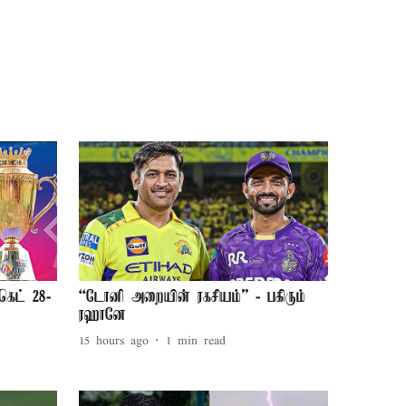
கெட் 28-
“டோனி அறையின் ரகசியம்” - பகிரும்
ரஹானே
15 hours ago
1
min read