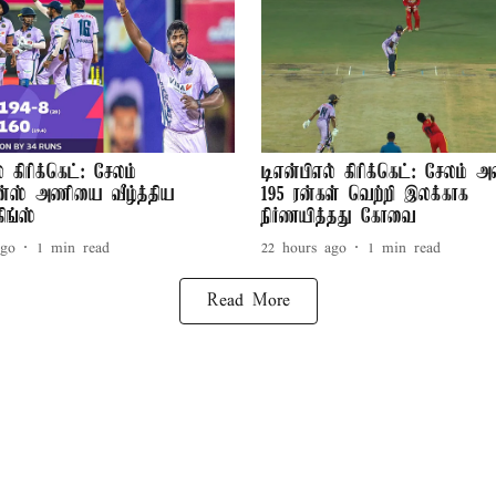
் கிரிக்கெட்: சேலம்
டிஎன்பிஎல் கிரிக்கெட்: சேலம் அ
டன்ஸ் அணியை வீழ்த்திய
195 ரன்கள் வெற்றி இலக்காக
ங்ஸ்
நிர்ணயித்தது கோவை
ago
1
min read
22 hours ago
1
min read
Read More