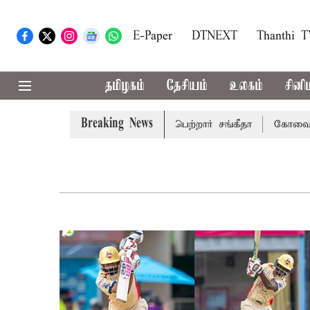
E-Paper
DTNEXT
Thanthi 
தமிழகம்
தேசியம்
உலகம்
சினி
Breaking News
து விவாகரத்து வழக்கை வாபஸ் பெற்றார் சங்கீதா
கோவை, தேனி