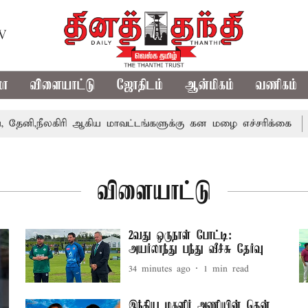
TV
மா
விளையாட்டு
ஜோதிடம்
ஆன்மிகம்
வணிகம்
,நீலகிரி ஆகிய மாவட்டங்களுக்கு கன மழை எச்சரிக்கை
புது
விளையாட்டு
2வது ஒருநாள் போட்டி:
அயர்லாந்து பந்து வீச்சு தேர்வு
34 minutes ago
1
min read
இந்திய மகளிர் அணியின் தென்