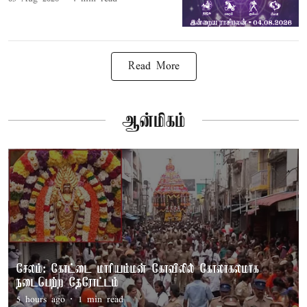
Read More
ஆன்மிகம்
சேலம்: கோட்டை மாரியம்மன் கோவிலில் கோலாகலமாக
நடைபெற்ற தேரோட்டம்
5 hours ago
1
min read