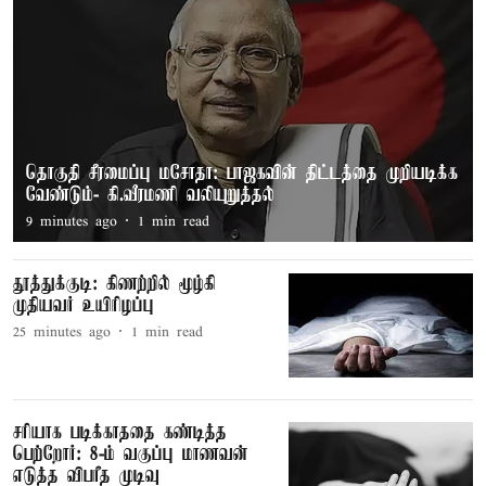
தொகுதி சீரமைப்பு மசோதா: பாஜகவின் திட்டத்தை முறியடிக்க
வேண்டும்- கி.வீரமணி வலியுறுத்தல்
9 minutes ago
1
min read
தூத்துக்குடி: கிணற்றில் மூழ்கி
முதியவர் உயிரிழப்பு
25 minutes ago
1
min read
சரியாக படிக்காததை கண்டித்த
பெற்றோர்: 8-ம் வகுப்பு மாணவன்
எடுத்த விபரீத முடிவு