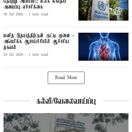
தொற்று அபாயம்!; உலக சுகாதார
அமைப்பு எச்சரிக்கை
30 Jul 2026
1
min read
மனித இதயத்திற்குள் குட்டி மூளை -
அமெரிக்க ஆராய்ச்சியில் ஆச்சரிய
தகவல்
24 Jul 2026
1
min read
Read More
கல்வி/வேலைவாய்ப்பு