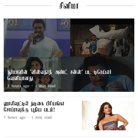
சினிமா
சூர்யாவின் 'விஸ்வநாத் அண்ட் சன்ஸ்' பட டிரெய்லர்
வெளியானது
3 hours ago
1
min read
ஹாலிவுட்டில் நடிகை பிரியங்கா
சோப்ராவுக்கு புதிய படம்!
7 hours ago
1
min read