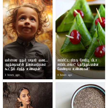
வல்லாரை முதல் பாதாம் வரை...
சாப்பிட்ட பிறகு சோம்பு, பீடா
குழந்தைகளின் நினைவாற்றலை
சாப்பிடலாமா? தெரிந்துகொள்ள
கூட்டும் சிறந்த உணவுகள்!
வேண்டிய உண்மைகள்!
2 hours ago
4 hours ago