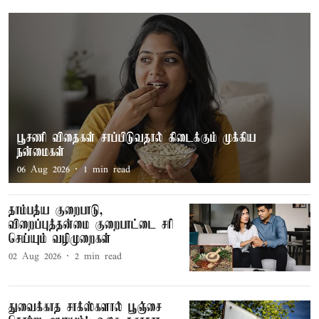
பூசணி விதைகள் சாப்பிடுவதால் கிடைக்கும் முக்கிய
நன்மைகள்
06 Aug 2026
1
min read
தாம்பத்ய குறைபாடு,
விறைப்புத்தன்மை குறைபாட்டை சரி
செய்யும் வழிமுறைகள்
02 Aug 2026
2
min read
துவைக்காத சாக்ஸ்களால் பூஞ்சை