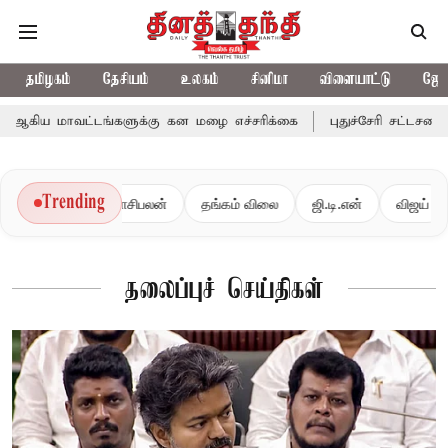
தமிழகம்
தேசியம்
உலகம்
சினிமா
விளையாட்டு
ஜோத
்டங்களுக்கு கன மழை எச்சரிக்கை
புதுச்சேரி சட்டசபையில் வரும் 24
Trending
ராசிபலன்
தங்கம் விலை
ஜி.டி.என்
விஜய்
தவ
தலைப்புச் செய்திகள்