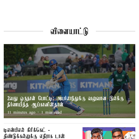
விளையாட்டு
2வது ஒருநாள் போட்டி: அயர்லாந்துக்கு வலுவான இலக்கு
நிர்ணயித்த ஆப்கானிஸ்தான்
11 minutes ago
1
min read
டிஎன்பிஎல் கிரிக்கெட் -
திண்டுக்கல்லுக்கு எதிராக டாஸ்