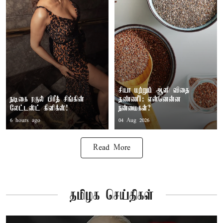
சியா மற்றும் ஆளி விதை
நடிகை ரகுல் பிரீத் சிங்கின்
தண்ணீர்: என்னென்ன
லேட்டஸ்ட் கிளிக்ஸ்!
நன்மைகள்?
6 hours ago
04 Aug 2026
Read More
தமிழக செய்திகள்