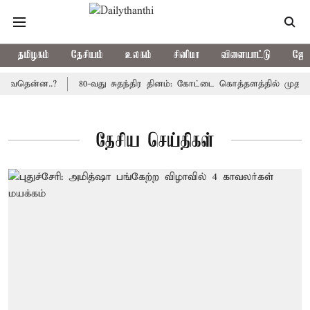
தமிழகம்
தேசியம்
உலகம்
சினிமா
விளையாட்டு
ஜோத
ுவதென்ன..?
80-வது சுதந்திர தினம்: கோட்டை கொத்தளத்தில் முதல் ம
தேசிய செய்திகள்