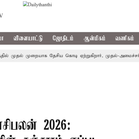
TV
மா
விளையாட்டு
ஜோதிடம்
ஆன்மிகம்
வணிகம்
 முதல் முறையாக தேசிய கொடி ஏற்றுகிறார், முதல்-அமைச்சர் விஜ
ாசிபலன் 2026: