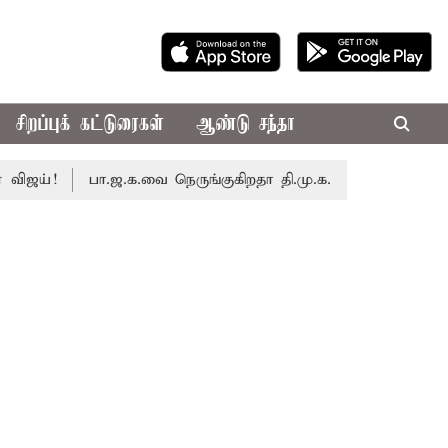
சிறப்புக் கட்டுரைகள்
ஆண்டு சந்தா
ய்!
பா.ஜ.க.வை நெருங்குகிறதா தி.மு.க.? அனைத்துக்கட்சி எம்