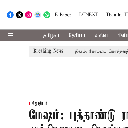
E-Paper
DTNEXT
Thanthi 
தமிழகம்
தேசியம்
உலகம்
சினி
Breaking News
றுவதென்ன..?
80-வது சுதந்திர தினம்: கோட்டை கொத்தளத்தில்
ஜோதிடம்
மேஷம்: புத்தாண்டு ர