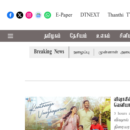
E-Paper
DTNEXT
Thanthi 
தமிழகம்
தேசியம்
உலகம்
சினி
Breaking News
டத்துக்கு முதல்-அமைச்சர் விஜய் அழைப்பு
முன்னாள் அமைச்ச
விஷாலின
வெளிய
3 hours 
விஷால் இயக
திரையர