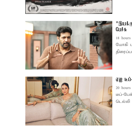
"இயக்கு
பேச்சு
18 hours
யோகி பாபுவை வை
திரைப்
ஏஐ டீப்
20 hours
டீப்-பேக்
டெல்லி 