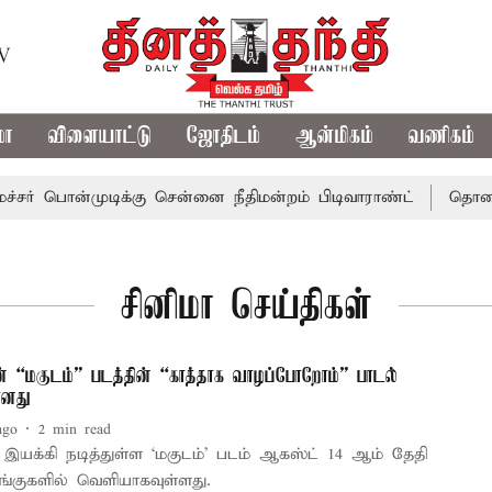
TV
மா
விளையாட்டு
ஜோதிடம்
ஆன்மிகம்
வணிகம்
ர் பொன்முடிக்கு சென்னை நீதிமன்றம் பிடிவாராண்ட்
தொலைநோ
சினிமா செய்திகள்
் “மகுடம்” படத்தின் “காத்தாக வாழப்போறோம்” பாடல்
ானது
ago
2
min read
்கி நடித்துள்ள ‘மகுடம்’ படம் ஆகஸ்ட் 14 ஆம் தேதி
ங்குகளில் வெளியாகவுள்ளது.