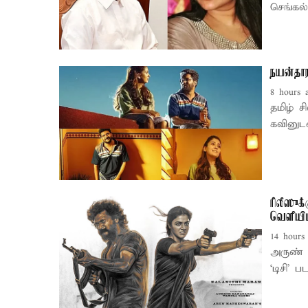
செங்கல்
நயன்தார
8 hours 
தமிழ் ச
கவினுடன
ரிலீஸுக
வெளியிட
14 hours
அருண் 
‘டிசி’