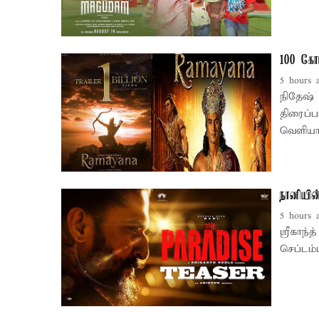
100 கோட
5 hours 
நிதேஷ் 
திரைப்ப
வெளியா
நானியின
5 hours 
ஸ்ரீகாந்த்
செப்டம்