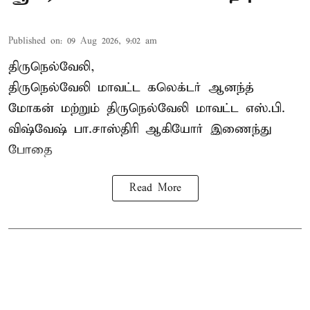
Published on
:
09 Aug 2026, 9:02 am
திருநெல்வேலி,
திருநெல்வேலி
மாவட்ட கலெக்டர் ஆனந்த்
மோகன் மற்றும் திருநெல்வேலி மாவட்ட எஸ்.பி.
விஷ்வேஷ் பா.சாஸ்திரி ஆகியோர் இணைந்து
போதை
Read More