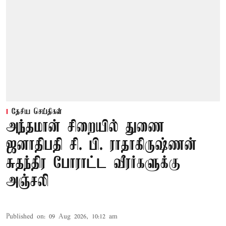
தேசிய செய்திகள்
அந்தமான் சிறையில் துணை
ஜனாதிபதி சி. பி. ராதாகிருஷ்ணன்
சுதந்திர போராட்ட வீரர்களுக்கு
அஞ்சலி
Published on
:
09 Aug 2026, 10:12 am