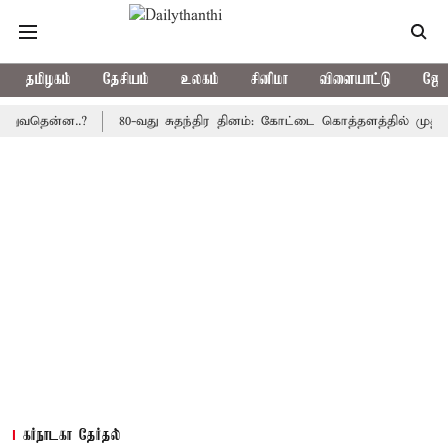
தமிழகம்
தேசியம்
உலகம்
சினிமா
விளையாட்டு
ஜோத
ன்ன..?
80-வது சுதந்திர தினம்: கோட்டை கொத்தளத்தில் முதல் முறை
கர்நாடகா தேர்தல்