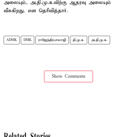
அலையும், அ.தி.மு.க.விற்கு ஆதரவு அலையும்
வீசுகிறது. என தெரிவித்தார்.
ADMK
DMK
ராஜேந்திரபாலாஜி
தி.மு.க.
அ.தி.மு.க.
Show Comments