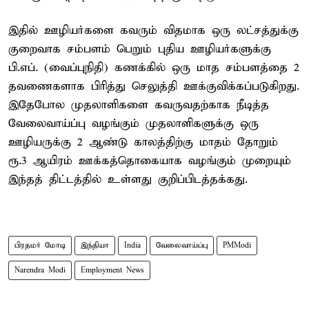
இதில் ஊழியர்களை கவரும் விதமாக ஒரு லட்சத்துக்கு
குறைவாக சம்பளம் பெறும் புதிய ஊழியர்களுக்கு
பி.எப். (வைப்புநிதி) கணக்கில் ஒரு மாத சம்பளத்தை 2
தவணைகளாக பிரித்து செலுத்தி ஊக்குவிக்கப்படுகிறது.
இதேபோல முதலாளிகளை கவருவதற்காக நீடித்த
வேலைவாய்ப்பு வழங்கும் முதலாளிகளுக்கு ஒரு
ஊழியருக்கு 2 ஆண்டு காலத்திற்கு மாதம் தோறும்
ரூ.3 ஆயிரம் ஊக்கத்தொகையாக வழங்கும் முறையும்
இந்தத் திட்டத்தில் உள்ளது குறிப்பிடத்தக்கது.
பிரதமர் மோடி
இந்தியா
India
வேலைவாய்ப்பு
PMModi
Narendra Modi
Employment News