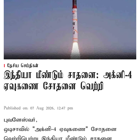
தேசிய செய்திகள்
இந்தியா மீண்டும் சாதனை: அக்னி-4
ஏவுகணை சோதனை வெற்றி
Published on
:
07 Aug 2026, 12:47 pm
புவனேஸ்வர்,
ஒடிசாவில் "அக்னி-4 ஏவுகணை" சோதனை
வெற்றிபெற்று இந்தியா மீண்டும் சாதனை