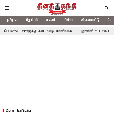
தமிழகம்
தேசியம்
உலகம்
சினிமா
விளையாட்டு
ஜோத
டங்களுக்கு கன மழை எச்சரிக்கை
புதுச்சேரி சட்டசபையில் வரும் 24ம
தேசிய செய்திகள்