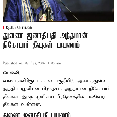
தேசிய செய்திகள்
துணை ஜனாதிபதி அந்தமான்
நிகோபார் தீவுகள் பயணம்
Published on
:
07 Aug 2026, 11:03 am
டெல்லி,
வங்காளவிரிகுடா கடல் பகுதியில் அமைந்துள்ள
இந்திய யூனியன் பிரதேசம் அந்தமான் நிகோபார்
தீவுகள். இந்த யூனியன் பிரதேசத்தில் பல்வேறு
தீவுகள் உள்ளன.
துணை ஜனாதிபதி பயணம்