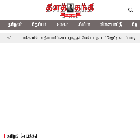
தமிழகம்
தேசியம்
உலகம்
சினிமா
விளையாட்டு
ஜோத
க்களின் எதிர்பார்ப்பை பூர்த்தி செய்யாத பட்ஜெட்; எடப்பாடி பழனிசாமி
தமிழக செய்திகள்