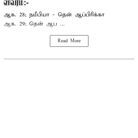
விவரம்:-
ஆக. 28; நமீபியா - தென் ஆப்பிரிக்கா
ஆக. 29; தென் ஆப ...
Read More