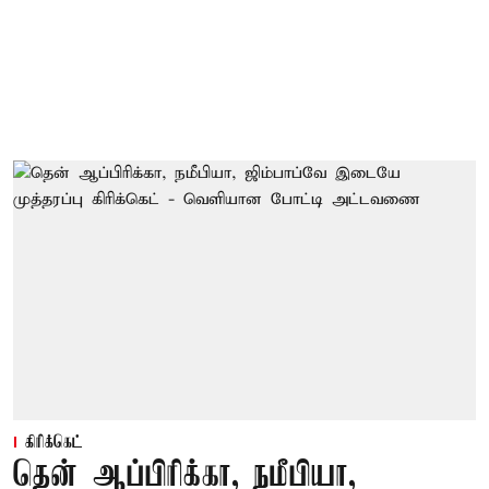
கிரிக்கெட்
தென் ஆப்பிரிக்கா, நமீபியா,