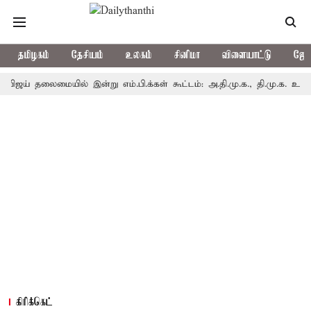
தமிழகம்
தேசியம்
உலகம்
சினிமா
விளையாட்டு
ஜோத
லைமையில் இன்று எம்.பி.க்கள் கூட்டம்: அ.தி.மு.க., தி.மு.க. உள்ளிட்ட எதி
கிரிக்கெட்