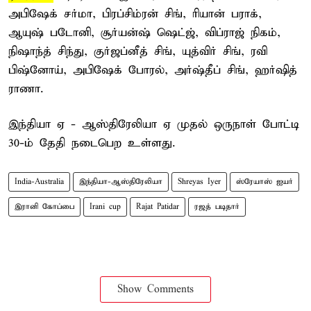
அபிஷேக் சர்மா, பிரப்சிம்ரன் சிங், ரியான் பராக்,
ஆயுஷ் படோனி, சூர்யன்ஷ் ஷெட்ஜ், விப்ராஜ் நிகம்,
நிஷாந்த் சிந்து, குர்ஜப்னீத் சிங், யுத்விர் சிங், ரவி
பிஷ்னோய், அபிஷேக் போரல், அர்ஷ்தீப் சிங், ஹர்ஷித்
ராணா.
இந்தியா ஏ - ஆஸ்திரேலியா ஏ முதல் ஒருநாள் போட்டி
30-ம் தேதி நடைபெற உள்ளது.
India-Australia
இந்தியா-ஆஸ்திரேலியா
Shreyas Iyer
ஸ்ரேயாஸ் ஐயர்
இரானி கோப்பை
Irani cup
Rajat Patidar
ரஜத் படிதார்
Show Comments