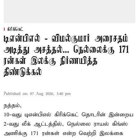
கிரிக்கெட்
டிஎன்பிஎல் - விமல்குமார் அரைசதம்
அடித்து அசத்தல்... நெல்லைக்கு 171
ரன்கள் இலக்கு நிர்ணயித்த
திண்டுக்கல்
Published on
:
07 Aug 2026, 3:40 pm
நத்தம்,
10-வது
டிஎன்பிஎல்
கிரிக்கெட் தொடரின் இன்றைய
2-வது லீக் ஆட்டத்தில், நெல்லை ராயல் கிங்ஸ்
அணிக்கு 171 ரன்கள் என்ற வெற்றி இலக்கை