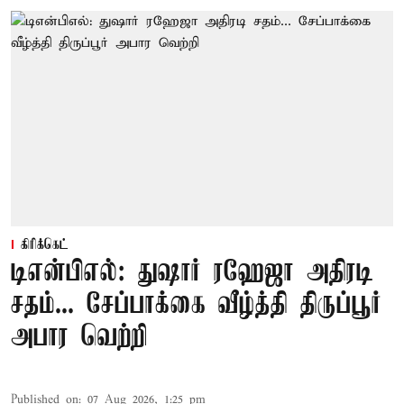
கிரிக்கெட்
டிஎன்பிஎல்: துஷார் ரஹேஜா அதிரடி
சதம்... சேப்பாக்கை வீழ்த்தி திருப்பூர்
அபார வெற்றி
Published on
:
07 Aug 2026, 1:25 pm