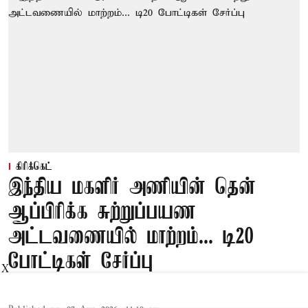
கிரிக்கெட்
இந்திய மகளிர் அணியின் தென்
ஆப்பிரிக்க சுற்றுப்பயண
அட்டவணையில் மாற்றம்... டி20
போட்டிகள் சேர்ப்பு
X