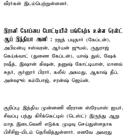
வீரர்கள் இடம்பெற்றுள்ளனர்.
இரானி கோப்பை போட்டியில் பங்கேற்க உள்ள ரெஸ்ட்
ஆப் இந்தியா அணி :
ரஜத் படிதார் (கேப்டன்),
அபிமன்யு ஈஸ்வரன், ஆர்யன் ஜுயல், ருதுராஜ்
கெய்க்வாட் (துணை கேப்டன்), யாஷ் துல், ஷேக்
ரஷீத், இஷான் கிஷன், தனுஷ் கோட்டியான், மானவ்
சுதர், குர்னூர் பிரார், கலீல் அகமது, ஆகாஷ் தீப்,
அன்ஷுல் கம்போஜ், சரன்ஷ் ஜெய்ன்.
குறிப்பு: இந்திய முன்னணி வீரரான ஸ்ரேயாஸ் ஐயர்,
சிவப்பு பந்து கிரிக்கெட்டில் (டெஸ்ட்) இருந்து ஆறு
மாத இடைவெளி எடுக்க முடிவு செய்துள்ளதாக
பிசிசிஐ-யிடம் தெரிவித்துள்ளார். எனவே அவரது