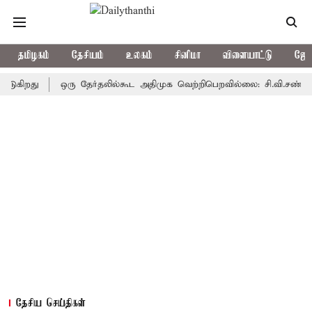
தமிழகம்
தேசியம்
உலகம்
சினிமா
விளையாட்டு
ஜோத
து
ஒரு தேர்தலில்கூட அதிமுக வெற்றிபெறவில்லை: சி.வி.சண்முகம்
தேசிய செய்திகள்