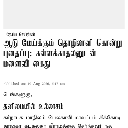
தேசிய செய்திகள்
ஆடு மேய்க்கும் தொழிலாளி கொன்று
புதைப்பு: கள்ளக்காதலனுடன்
மனைவி கைது
Published on
:
10 Aug 2026, 5:17 am
பெங்களூரு,
தனிமையில் உல்லாசம்
கர்நாடக மாநிலம் பெலகாவி மாவட்டம் சிக்கோடி
தாலுகா கடகலதா கிராமத்தை சேர்ந்தவர் ரகு