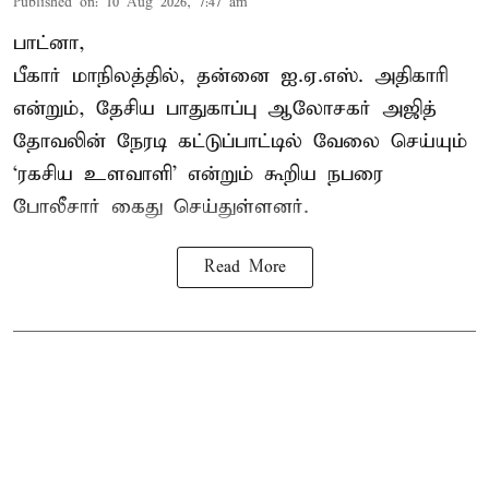
Published on
:
10 Aug 2026, 7:47 am
பாட்னா,
பீகார் மாநிலத்தில், தன்னை ஐ.ஏ.எஸ். அதிகாரி
என்றும், தேசிய பாதுகாப்பு ஆலோசகர் அஜித்
தோவலின் நேரடி கட்டுப்பாட்டில் வேலை செய்யும்
‘ரகசிய உளவாளி’ என்றும் கூறிய நபரை
போலீசார் கைது செய்துள்ளனர்.
Read More