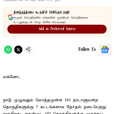
Published on
:
18 May 2024, 11:57 pm
தினத்தந்தியை கூகுளில் பின்தொடரவும்
கூகுள் செய்திகளில் எங்களின் முக்கியச் செய்திகளை
உடனுக்குடன் பெற கிளிக் செய்யவும்.
Add as Preferred Source
Follow Us
லக்னோ,
நாடு முழுவதும் மொத்தமுள்ள 543 நாடாளுமன்ற
தொகுதிகளுக்கு 7 கட்டங்களாக தேர்தல் நடைபெற்று
வருகிறது. அதன்படி, 102 தொகுதிகளுக்கு முதற்கட்ட