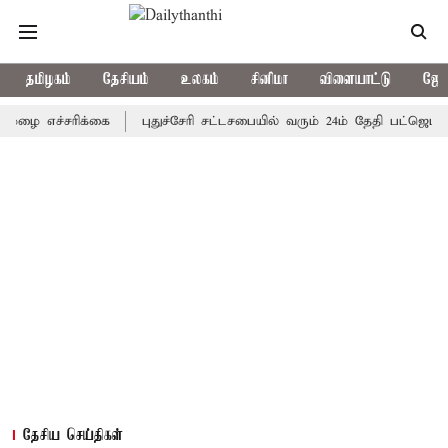
தமிழகம்
தேசியம்
உலகம்
சினிமா
விளையாட்டு
ஜோத
ச்சரிக்கை
புதுச்சேரி சட்டசபையில் வரும் 24ம் தேதி பட்ஜெட் தாக்கல
தேசிய செய்திகள்