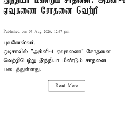
இந்தியா மீண்டும் சாதனை: அக்னி-4
ஏவுகணை சோதனை வெற்றி
Published on
:
07 Aug 2026, 12:47 pm
புவனேஸ்வர்,
ஒடிசாவில் "அக்னி-4 ஏவுகணை" சோதனை
வெற்றிபெற்று இந்தியா மீண்டும் சாதனை
படைத்துள்ளது.
Read More