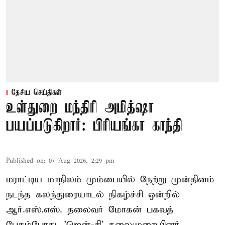
தேசிய செய்திகள்
உள்துறை மந்திரி அமித்ஷா
பயப்படுகிறார்: பிரியங்கா காந்தி
Published on
:
07 Aug 2026, 2:29 pm
மராட்டிய மாநிலம் மும்பையில் நேற்று முன்தினம்
நடந்த கலந்துரையாடல் நிகழ்ச்சி ஒன்றில்
ஆர்.எஸ்.எஸ். தலைவர் மோகன் பகவத்
பேசும்போது, 'ஜென்-சி' தலைமுறையினர்