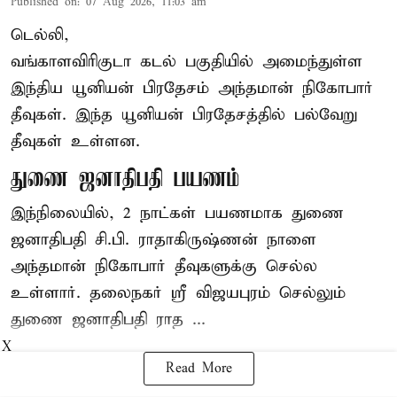
Published on
:
07 Aug 2026, 11:03 am
டெல்லி,
வங்காளவிரிகுடா கடல் பகுதியில் அமைந்துள்ள
இந்திய யூனியன் பிரதேசம் அந்தமான் நிகோபார்
தீவுகள். இந்த யூனியன் பிரதேசத்தில் பல்வேறு
தீவுகள் உள்ளன.
துணை ஜனாதிபதி பயணம்
இந்நிலையில், 2 நாட்கள் பயணமாக துணை
ஜனாதிபதி
சி.பி. ராதாகிருஷ்ணன்
நாளை
அந்தமான் நிகோபார் தீவுகளுக்கு செல்ல
உள்ளார். தலைநகர் ஸ்ரீ விஜயபுரம் செல்லும்
துணை ஜனாதிபதி ராத ...
X
Read More