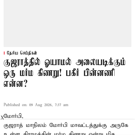
தேசிய செய்திகள்
குஜராத்தில் ஓயாமல் அலையடிக்கும்
ஒரு மர்ம கிணறு! பகீர் பின்னணி
என்ன?
Published on
:
09 Aug 2026, 7:37 am
மோர்பி,
X
குஜராத் மாநிலம் மோர்பி மாவட்டத்துக்கு அருகே
உள்ள கிராமத்தின் மர்ம கிணறு ஒன்று மிக