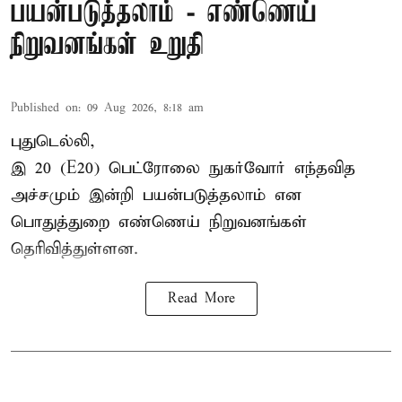
பயன்படுத்தலாம் - எண்ணெய்
நிறுவனங்கள் உறுதி
Published on
:
09 Aug 2026, 8:18 am
புதுடெல்லி,
இ 20 (E20) பெட்ரோலை நுகர்வோர் எந்தவித
அச்சமும் இன்றி பயன்படுத்தலாம் என
பொதுத்துறை எண்ணெய் நிறுவனங்கள்
தெரிவித்துள்ளன.
Read More