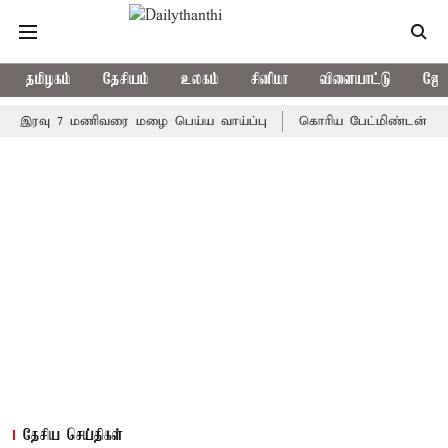
தமிழகம்
தேசியம்
உலகம்
சினிமா
விளையாட்டு
ஜோத
வு 7 மணிவரை மழை பெய்ய வாய்ப்பு
கொரிய பேட்மிண்டன் இறுதி போட்
தேசிய செய்திகள்