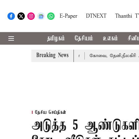
E-Paper
DTNEXT
Thanthi 
தமிழகம்
தேசியம்
உலகம்
சினி
Breaking News
்கை வாபஸ் பெற்றார் சங்கீதா
கோவை, தேனி,நீலகிரி ஆகிய மா
தேசிய செய்திகள்
அடுத்த 5 ஆண்டுகளில்