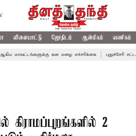
TV
மா
விளையாட்டு
ஜோதிடம்
ஆன்மிகம்
வணிகம்
வட்டங்களுக்கு கன மழை எச்சரிக்கை
புதுச்சேரி சட்டசபையில
 கிராமப்புறங்களில் 2