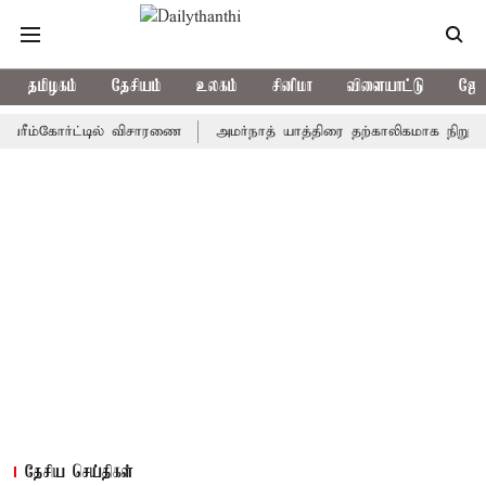
தமிழகம்
தேசியம்
உலகம்
சினிமா
விளையாட்டு
ஜோத
்கோர்ட்டில் விசாரணை
அமர்நாத் யாத்திரை தற்காலிகமாக நிறுத்தம்
தேசிய செய்திகள்