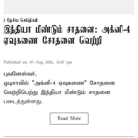
தேசிய செய்திகள்
இந்தியா மீண்டும் சாதனை: அக்னி-4
ஏவுகணை சோதனை வெற்றி
Published on
:
07 Aug 2026, 12:47 pm
புவனேஸ்வர்,
ஒடிசாவில் "அக்னி-4 ஏவுகணை" சோதனை
வெற்றிபெற்று இந்தியா மீண்டும் சாதனை
படைத்துள்ளது.
Read More