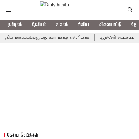
தமிழகம்
தேசியம்
உலகம்
சினிமா
விளையாட்டு
ஜோத
மாவட்டங்களுக்கு கன மழை எச்சரிக்கை
புதுச்சேரி சட்டசபையில் வரு
தேசிய செய்திகள்