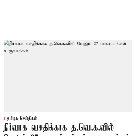
தமிழக செய்திகள்
நிர்வாக வசதிக்காக த.வெ.க.வில்