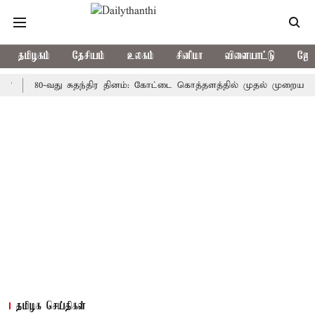
தமிழகம்
தேசியம்
உலகம்
சினிமா
விளையாட்டு
ஜோத
80-வது சுதந்திர தினம்: கோட்டை கொத்தளத்தில் முதல் முறையாக தேசிய க
தமிழக செய்திகள்