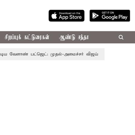
சிறப்புக் கட்டுரைகள்
ஆண்டு சந்தா
ண் பட்ஜெட்: முதல்-அமைச்சர் விஜய்
தமிழக அரசியலில் பரப