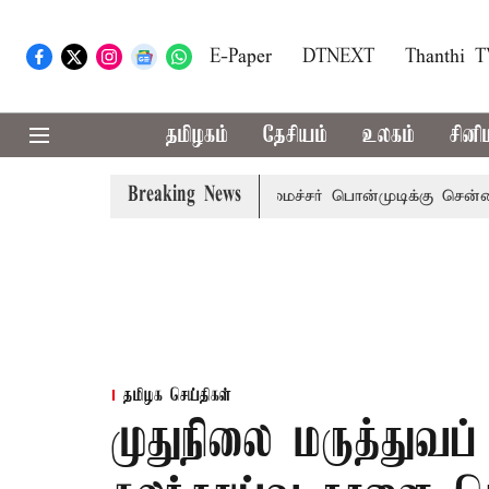
E-Paper
DTNEXT
Thanthi 
தமிழகம்
தேசியம்
உலகம்
சினி
Breaking News
 அழைப்பு
முன்னாள் அமைச்சர் பொன்முடிக்கு சென்னை நீதிமன
தமிழக செய்திகள்
முதுநிலை மருத்துவப்