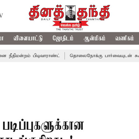
TV
மா
விளையாட்டு
ஜோதிடம்
ஆன்மிகம்
வணிகம்
்றம் பிடிவாராண்ட்
தொலைநோக்கு பார்வையுடன் கூடிய வேளா
 படிப்புகளுக்கான