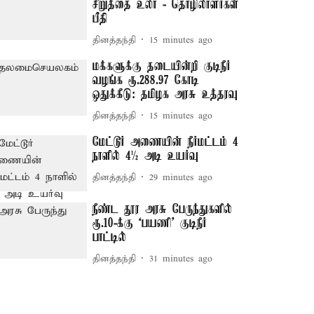
சிறுத்தை உலா - தொழிலாளர்கள்
பீதி
தினத்தந்தி
15 minutes ago
மக்களுக்கு தடையின்றி குடிநீர்
வழங்க ரூ.288.97 கோடி
ஒதுக்கீடு: தமிழக அரசு உத்தரவு
தினத்தந்தி
15 minutes ago
மேட்டூர் அணையின் நீர்மட்டம் 4
நாளில் 4½ அடி உயர்வு
தினத்தந்தி
29 minutes ago
நீண்ட தூர அரசு பேருந்துகளில்
ரூ.10-க்கு ‘பயணி’ குடிநீர்
பாட்டில்
தினத்தந்தி
31 minutes ago