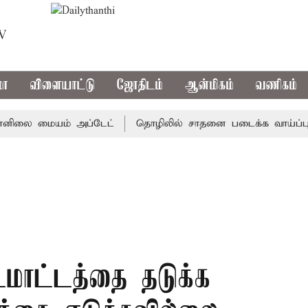
TV
மா
விளையாட்டு
ஜோதிடம்
ஆன்மிகம்
வணிகம்
லை மையம் அப்டேட்
தொழிலில் சாதனை படைக்க வாய்ப்பு... இன
மாட்டத்தை தடுக்க