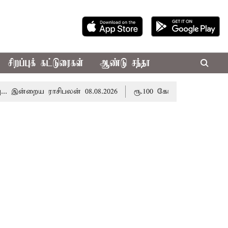
சிறப்புக் கட்டுரைகள்
ஆண்டு சந்தா
்றைய ராசிபலன் 08.08.2026
ரூ.100 கோடி மதிப்பிலான பழனி