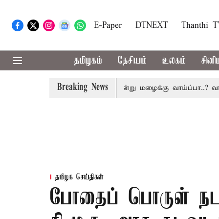
E-Paper
DTNEXT
Thanthi 
தமிழகம்
தேசியம்
உலகம்
சினி
Breaking News
உயிரிழப்பு
தமிழகத்தில் இன்று மழைக்கு வாய்ப்பா..? வானி
தமிழக செய்திகள்
போதைப் பொருள் நட