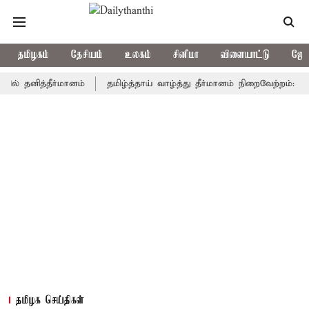
தமிழகம்
தேசியம்
உலகம்
சினிமா
விளையாட்டு
ஜோத
ித்தீர்மானம்
தமிழ்த்தாய் வாழ்த்து தீர்மானம் நிறைவேற்றம்: முதல்-அம
தமிழக செய்திகள்