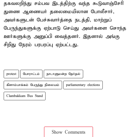
தகவலறிந்து சம்பவ இடத்திற்கு வந்த கூடுவாஞ்சேரி
துணை ஆணையர் தலைமையிலான போலீசார்,
அவர்களுடன் பேச்சுவார்த்தை நடத்தி, மாற்றுப்
பேருந்துகளுக்கு ஏற்பாடு செய்து அவர்களை சொந்த
ஊர்களுக்கு அனுப்பி வைத்தனர். இதனால் அங்கு
சிறிது நேரம் பரபரப்பு ஏற்பட்டது.
protest
போராட்டம்
நாடாளுமன்ற தேர்தல்
கிளாம்பாக்கம் பேருந்து நிலையம்
parliamentary elections
Clambakkam Bus Stand
Show Comments