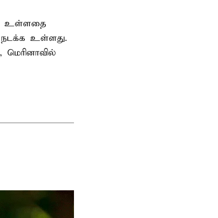
ெற உள்ளதை
ி நடக்க உள்ளது.
, மெரினாவில்