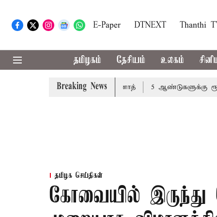
E-Paper
DTNEXT
Thanthi 
தமிழகம்
தேசியம்
உலகம்
சினி
Breaking News
க வேண்டும்: அமைச்சர் வினோத்
5 ஆண்டுகளுக்கு ரூ.600 கோ
தமிழக செய்திகள்
கோவையில் இருந்து 