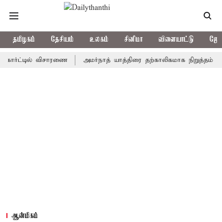
தமிழகம்
தேசியம்
உலகம்
சினிமா
விளையாட்டு
ஜோத
ட்டில் விசாரணை
அமர்நாத் யாத்திரை தற்காலிகமாக நிறுத்தம்
இமாச்
ஆன்மிகம்