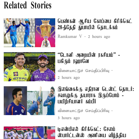
Related Stories
பெண்கள் ஆசிய கோப்பை கிரிக்கெட்
28-ந்தேதி துபாயில் தொடக்கம்
Ramkumar V
2 hours ago
“டோனி அறையின் ரகசியம்” -
பகிரும் ரஹானே
விளையாட்டுச் செய்திப்பிரிவு
2 hours ago
இலங்கைக்கு எதிரான டெஸ்ட் தொடர்:
சவாலுக்கு தயாராக இருப்போம் -
பயிற்சியாளர் கம்பீர்
விளையாட்டுச் செய்திப்பிரிவு
3 hours ago
டிஎன்பிஎல் கிரிக்கெட்: சேலம்
ஸ்பார்ட்டன்ஸ் அணியை வீழ்த்திய