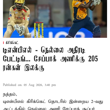
கிரிக்கெட்
டிஎன்பிஎல் - நெல்லை அதிரடி
பேட்டிங்... சேப்பாக் அணிக்கு 205
ரன்கள் இலக்கு
Published on
:
05 Aug 2026, 3:40 pm
நத்தம்,
டிஎன்பிஎல்
கிரிக்கெட் தொடரில் இன்றைய 2-வது
ஆட்டத்தில் நெல்லை அணி சேப்பாக் சூப்பர்