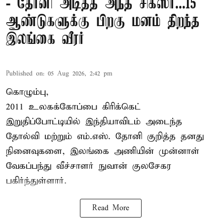
- தோனி அடித்த அந்த சிக்ஸர்...15
ஆண்டுகளுக்கு பிறகு மனம் திறந்த
இலங்கை வீரர்
Published on
:
05 Aug 2026, 2:42 pm
கொழும்பு,
2011 உலகக்கோப்பை
கிரிக்கெட்
இறுதிப்போட்டியில் இந்தியாவிடம் அடைந்த
தோல்வி மற்றும் எம்.எஸ். தோனி குறித்த தனது
நினைவுகளை, இலங்கை அணியின் முன்னாள்
வேகப்பந்து வீச்சாளர் நுவான் குலசேகர
பகிர்ந்துள்ளார்.
Read More