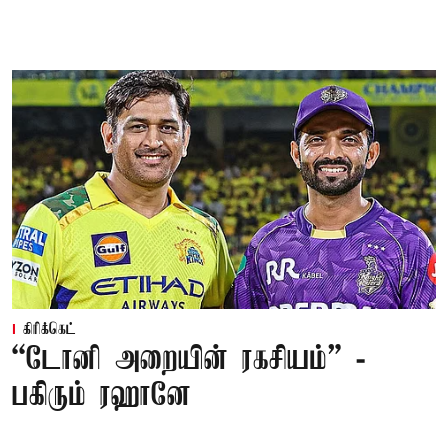
கிரிக்கெட்
“டோனி அறையின் ரகசியம்” -
பகிரும் ரஹானே