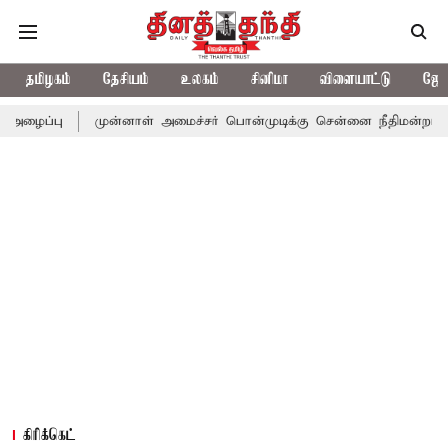
தமிழகம்
தேசியம்
உலகம்
சினிமா
விளையாட்டு
ஜோத
முன்னாள் அமைச்சர் பொன்முடிக்கு சென்னை நீதிமன்றம் பிடிவாராண்ட்
கிரிக்கெட்