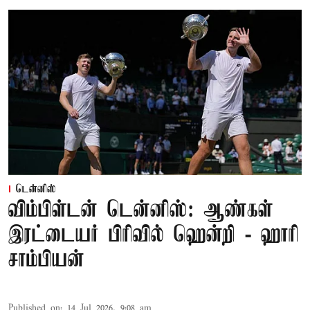
டென்னிஸ்
விம்பிள்டன் டென்னிஸ்: ஆண்கள்
இரட்டையர் பிரிவில் ஹென்றி - ஹாரி
சாம்பியன்
Published on
:
14 Jul 2026, 9:08 am