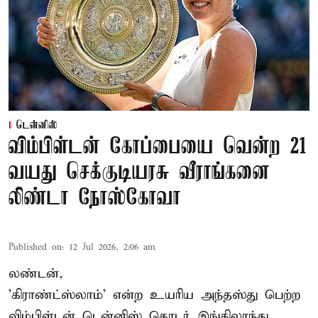
டென்னிஸ்
விம்பிள்டன் கோப்பையை வென்ற 21
வயது செக்குடியரசு வீராங்கனை
லிண்டா நோஸ்கோவா
Published on
:
12 Jul 2026, 2:06 am
லண்டன்,
'கிராண்ட்ஸ்லாம்' என்ற உயரிய அந்தஸ்து பெற்ற
விம்பிள்டன் டென்னிஸ்
தொடர் இங்கிலாந்து