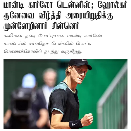
மான்டி கார்லோ டென்னிஸ்; ஹோல்கர்
ரூனேவை வீழ்த்தி அரையிறுதிக்கு
முன்னேறினார் சின்னெர்
களிமண் தரை போட்டியான மான்டி கார்லோ
மாஸ்டர்ஸ் சர்வதேச டென்னிஸ் போட்டி
மொனாக்கோவில் நடந்து வருகிறது.