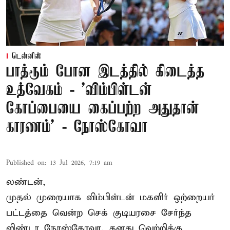
டென்னிஸ்
பாத்ரூம் போன இடத்தில் கிடைத்த
உத்வேகம் - ’விம்பிள்டன்
கோப்பையை கைப்பற்ற அதுதான்
காரணம்’ - நோஸ்கோவா
Published on
:
13 Jul 2026, 7:19 am
லண்டன்,
முதல் முறையாக விம்பிள்டன் மகளிர் ஒற்றையர்
பட்டத்தை வென்ற செக் குடியரசை சேர்ந்த
லிண்டா நோஸ்கோவா
, தனது வெற்றிக்கு