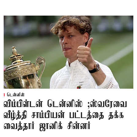
டென்னிஸ்
விம்பிள்டன் டென்னிஸ் ;ஸ்வரேவை
வீழ்த்தி சாம்பியன் பட்டத்தை தக்க
வைத்தார் ஜானிக் சின்னர்