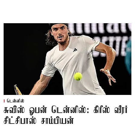
டென்னிஸ்
சுவிஸ் ஓபன் டென்னிஸ்: கிரீஸ் வீரர்
சிட்சிபாஸ் சாம்பியன்