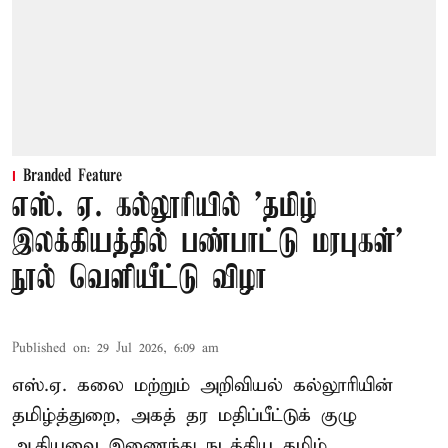
Branded Feature
எஸ். ஏ. கல்லூரியில் 'தமிழ்
இலக்கியத்தில் பண்பாட்டு மரபுகள்'
நூல் வெளியீட்டு விழா
Published on
:
29 Jul 2026, 6:09 am
எஸ்.ஏ. கலை மற்றும் அறிவியல் கல்லூரியின்
தமிழ்த்துறை, அகத் தர மதிப்பீட்டுக் குழு
ஆகியவை இணைந்து நடத்திய தமிழ்