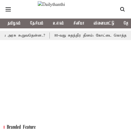
தமிழகம்
தேசியம்
உலகம்
சினிமா
விளையாட்டு
ஜோத
சு கூறுவதென்ன..?
80-வது சுதந்திர தினம்: கோட்டை கொத்தளத்தில் ம
Branded Feature