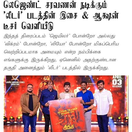
லெஜெண்ட் சரவணன் நடிக்கும்
'லீடர்' படத்தின் இசை & ஆக்ஷ‌ன்
டீசர் வெளியீடு
இந்தத் திரைப்படம் 'ஜெயிலர்' போன்றோ அல்லது
'விக்ரம்' போன்றோ, 'லியோ' போன்றோ மிகப்பெரிய
வெற்றிப்படமாக அமையும் என்ற நம்பிக்கை
எங்களுக்கு இருக்கிறது, ஏனெனில் அதற்குண்டான
தகுதி அனைத்தும் 'லீடர்' படத்தில் இருக்கிறது.