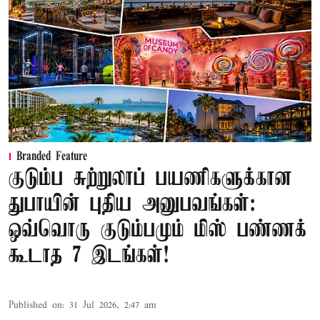
Branded Feature
குடும்ப சுற்றுலாப் பயணிகளுக்கான
துபாயின் புதிய அனுபவங்கள்:
ஒவ்வொரு குடும்பமும் மிஸ் பண்ணக்
கூடாத 7 இடங்கள்!
Published on
:
31 Jul 2026, 2:47 am