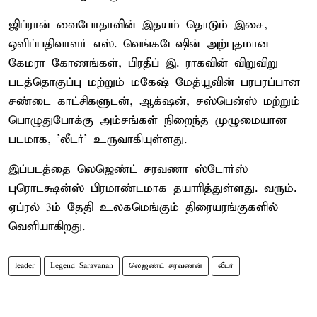
ஜிப்ரான் வைபோதாவின் இதயம் தொடும் இசை,
ஒளிப்பதிவாளர் எஸ். வெங்கடேஷின் அற்புதமான
கேமரா கோணங்கள், பிரதீப் இ. ராகவின் விறுவிறு
படத்தொகுப்பு மற்றும் மகேஷ் மேத்யூவின் பரபரப்பான
சண்டை காட்சிகளுடன், ஆக்‌ஷன், சஸ்பென்ஸ் மற்றும்
பொழுதுபோக்கு அம்சங்கள் நிறைந்த முழுமையான
படமாக, 'லீடர்' உருவாகியுள்ளது.
இப்படத்தை லெஜெண்ட் சரவணா ஸ்டோர்ஸ்
புரொடக்ஷன்ஸ் பிரமாண்டமாக தயாரித்துள்ளது. வரும்.
ஏப்ரல் 3ம் தேதி உலகமெங்கும் திரையரங்குகளில்
வெளியாகிறது.
leader
Legend Saravanan
லெஜண்ட் சரவணன்
லீடர்