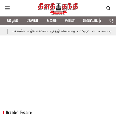
தமிழகம்
தேசியம்
உலகம்
சினிமா
விளையாட்டு
ஜோத
ளின் எதிர்பார்ப்பை பூர்த்தி செய்யாத பட்ஜெட்; எடப்பாடி பழனிசாமி
பட
Branded Feature