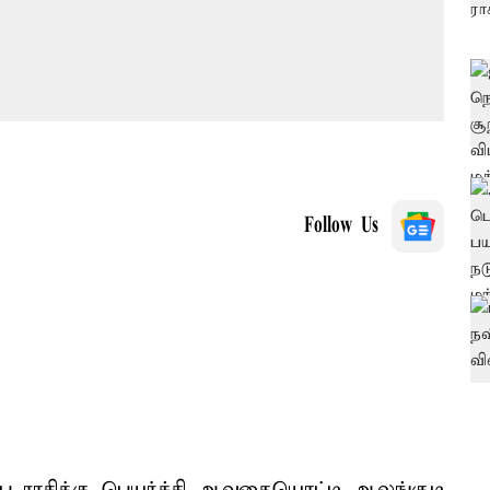
Follow Us
ஷப ராசிக்கு பெயர்ச்சி ஆவதையொட்டி ஆலங்குடி