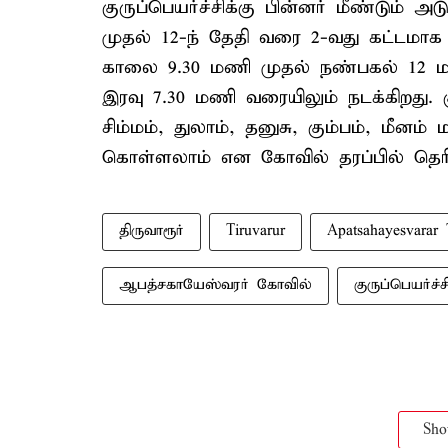
குருப்பெயர்ச்சிக்கு பின்னர் மீண்டும் அ
முதல் 12-ந் தேதி வரை 2-வது கட்டமாக 
காலை 9.30 மணி முதல் நண்பகல் 12 ம
இரவு 7.30 மணி வரையிலும் நடக்கிறது. க
சிம்மம், துலாம், தனுசு, கும்பம், மீனம் 
கொள்ளலாம் என கோவில் தரப்பில் தெரிவி
திருவாரூர்
Tiruvarur
Apatsahayesvarar
ஆபத்சகாயேஸ்வரர் கோவில்
குருப்பெயர்ச்
Sh