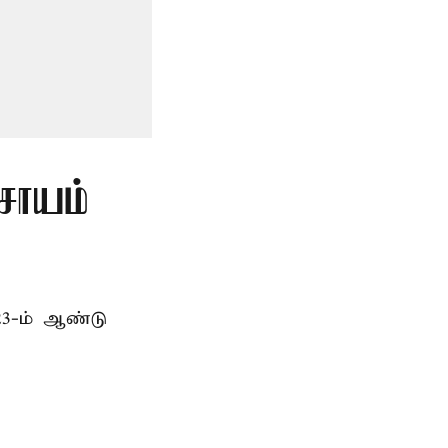
சாயம்
23-ம் ஆண்டு