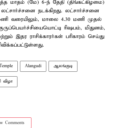
டுத்த மாதம் (மே) 6-ந் தேதி (திங்கட்கிழமை)
லட்சார்ச்சனை நடக்கிறது. லட்சார்ச்சனை
ணி வரையிலும், மாலை 4.30 மணி முதல்
ுருப்பெயர்ச்சியையொட்டி ரிஷபம், மிதுனம்,
மற்றும் இதர ராசிக்காரர்கள் பரிகாரம் செய்து
க்கப்பட்டுள்ளது.
 Temple
Alangudi
ஆலங்குடி
சி விழா
ow Comments