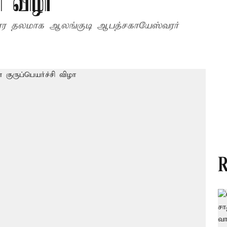
ி விழா
ிகார தலமாக ஆலங்குடி ஆபத்சகாயேஸ்வரர்
R