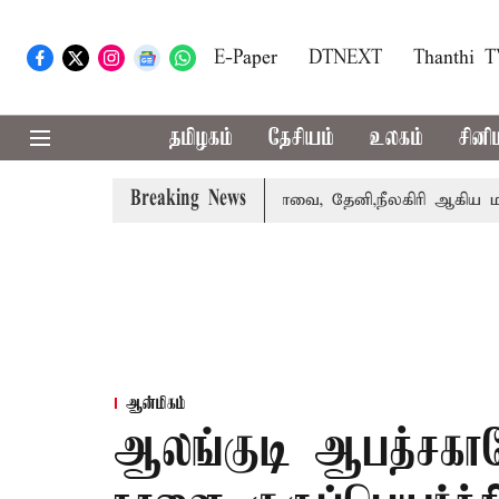
E-Paper
DTNEXT
Thanthi 
தமிழகம்
தேசியம்
உலகம்
சினி
Breaking News
ாபஸ் பெற்றார் சங்கீதா
கோவை, தேனி,நீலகிரி ஆகிய மாவட்ட
ஆன்மிகம்
ஆலங்குடி ஆபத்சகாய