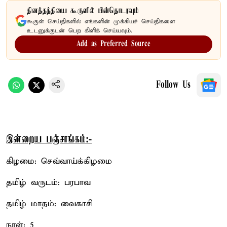
தினத்தந்தியை கூகுளில் பின்தொடரவும்
கூகுள் செய்திகளில் எங்களின் முக்கியச் செய்திகளை
உடனுக்குடன் பெற கிளிக் செய்யவும்.
Add as Preferred Source
Follow Us
இன்றைய பஞ்சாங்கம்:-
கிழமை: செவ்வாய்க்கிழமை
தமிழ் வருடம்: பரபாவ
தமிழ் மாதம்: வைகாசி
நாள்: 5