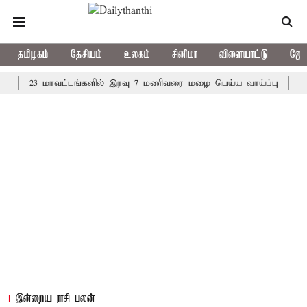
தமிழகம்
தேசியம்
உலகம்
சினிமா
விளையாட்டு
ஜோத
23 மாவட்டங்களில் இரவு 7 மணிவரை மழை பெய்ய வாய்ப்பு
கொரிய பே
இன்றைய ராசி பலன்