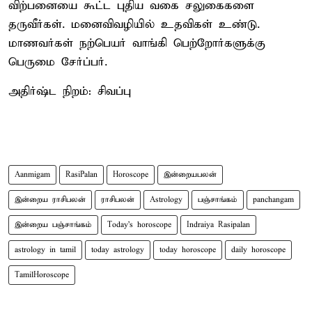
விற்பனையை கூட்ட புதிய வகை சலுகைகளை
தருவீர்கள். மனைவிவழியில் உதவிகள் உண்டு.
மாணவர்கள் நற்பெயர் வாங்கி பெற்றோர்களுக்கு
பெருமை சேர்ப்பர்.
அதிர்ஷ்ட நிறம்: சிவப்பு
Aanmigam
RasiPalan
Horoscope
இன்றையபலன்
இன்றைய ராசிபலன்
ராசிபலன்
Astrology
பஞ்சாங்கம்
panchangam
இன்றைய பஞ்சாங்கம்
Today's horoscope
Indraiya Rasipalan
astrology in tamil
today astrology
today horoscope
daily horoscope
TamilHoroscope