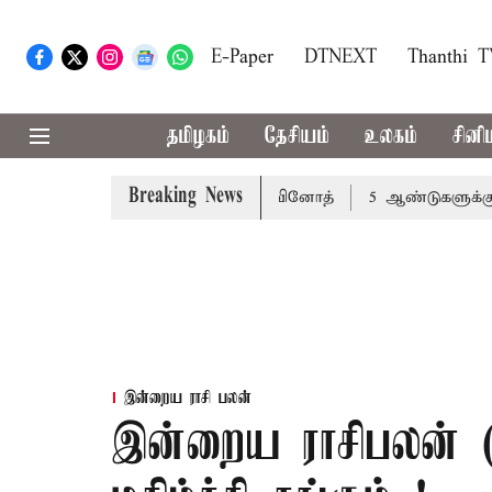
E-Paper
DTNEXT
Thanthi 
தமிழகம்
தேசியம்
உலகம்
சினி
Breaking News
ர்க்க வேண்டும்: அமைச்சர் வினோத்
5 ஆண்டுகளுக்கு ரூ.60
இன்றைய ராசி பலன்
இன்றைய ராசிபலன் (10