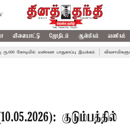
TV
மா
விளையாட்டு
ஜோதிடம்
ஆன்மிகம்
வணிகம்
0 கோடியில் மண்வள பாதுகாப்பு இயக்கம்
விவசாயிகளுக்கான இ
.05.2026): குடும்பத்தில்