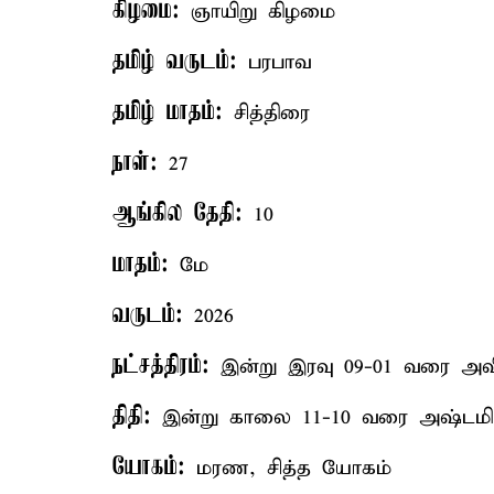
கிழமை:
ஞாயிறு கிழமை
தமிழ் வருடம்:
பரபாவ
தமிழ் மாதம்:
சித்திரை
நாள்:
27
ஆங்கில தேதி:
10
மாதம்:
மே
வருடம்:
2026
நட்சத்திரம்:
இன்று இரவு 09-01 வரை அவிட
திதி:
இன்று காலை 11-10 வரை அஷ்டமி 
யோகம்:
மரண, சித்த யோகம்