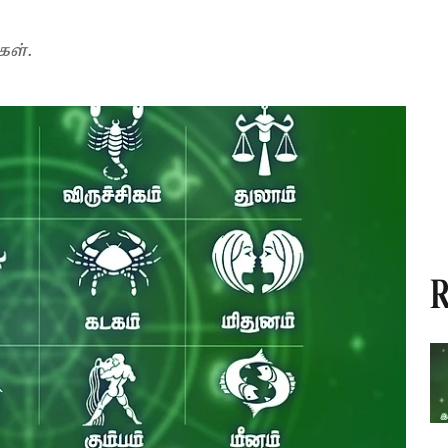
கள்.
R