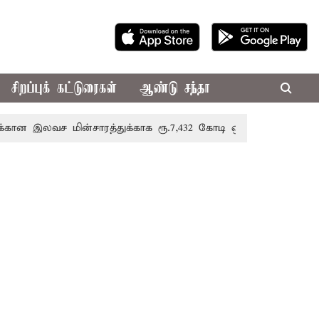
சிறப்புக் கட்டுரைகள்
ஆண்டு சந்தா
லவச மின்சாரத்துக்காக ரூ.7,432 கோடி ஒதுக்கீடு; வேளாண் பட்ஜெட