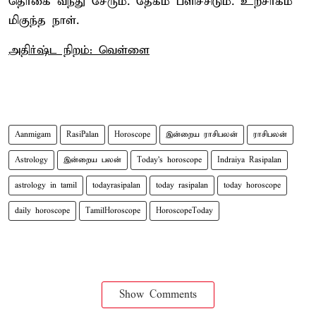
தொகை வந்து சேரும். தேகம் பளிச்சிடும். உற்சாகம்
மிகுந்த நாள்.
அதிர்ஷ்ட நிறம்: வெள்ளை
Aanmigam
RasiPalan
Horoscope
இன்றைய ராசிபலன்
ராசிபலன்
Astrology
இன்றைய பலன்
Today's horoscope
Indraiya Rasipalan
astrology in tamil
todayrasipalan
today rasipalan
today horoscope
daily horoscope
TamilHoroscope
HoroscopeToday
Show Comments