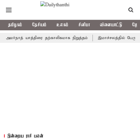
தமிழகம்
தேசியம்
உலகம்
சினிமா
விளையாட்டு
ஜோத
நாத் யாத்திரை தற்காலிகமாக நிறுத்தம்
இமாச்சலத்தில் பேருந்து விபத
இன்றைய ராசி பலன்