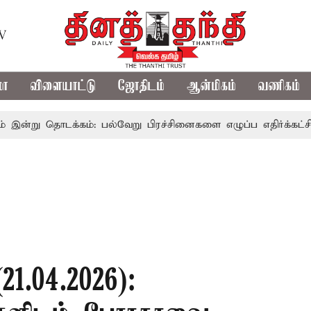
TV
மா
விளையாட்டு
ஜோதிடம்
ஆன்மிகம்
வணிகம்
ு தொடக்கம்: பல்வேறு பிரச்சினைகளை எழுப்ப எதிர்க்கட்சிகள் தி
1.04.2026):