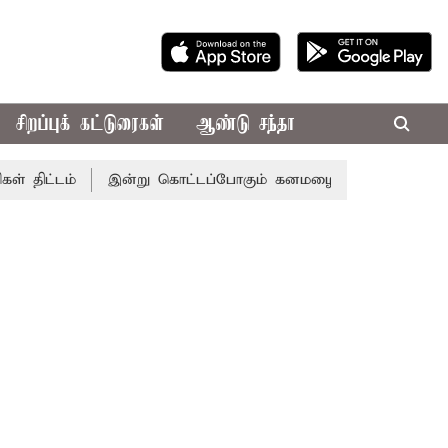
சிறப்புக் கட்டுரைகள்
ஆண்டு சந்தா
ட்டம்
இன்று கொட்டப்போகும் கனமழை.. எந்தெந்த மாவட்டங்களி