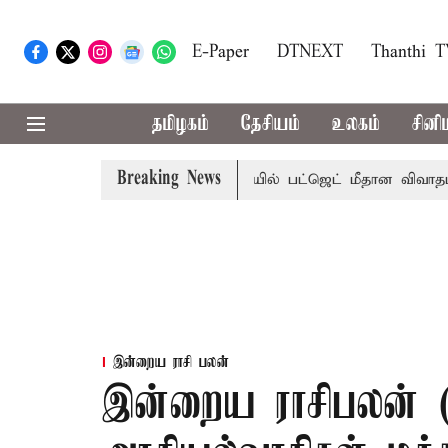
E-Paper
DTNEXT
Thanthi 
தமிழகம்
தேசியம்
உலகம்
சினி
Breaking News
மா?, தடுமாற்றமா?
சட்டசபையில் பட்ஜெட் மீதான விவாதம் இன்ற
இன்றைய ராசி பலன்
இன்றைய ராசிபலன் (2