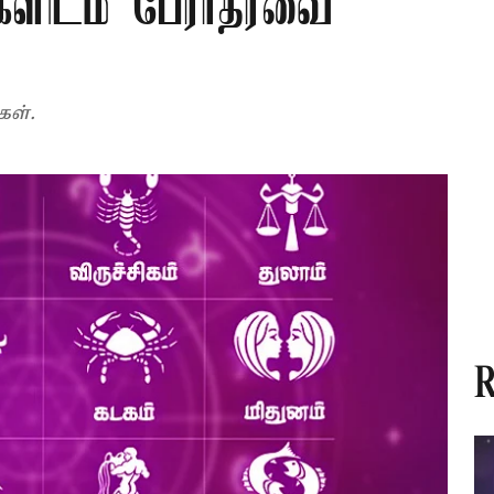
்களிடம் பேராதரவை
கள்.
R