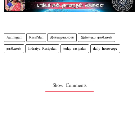
Aanmigam
RasiPalan
இன்றையபலன்
இன்றைய ராசிபலன்
ராசிபலன்
Indraiya Rasipalan
today rasipalan
daily horoscope
Show Comments