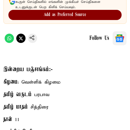
கூகுள் செய்திகளில் எங்களின் முக்கியச் செய்திகளை
உடனுக்குடன் பெற கிளிக் செய்யவும்.
Add as Preferred Source
Follow Us
இன்றைய பஞ்சாங்கம்:-
கிழமை
: வெள்ளிக் கிழமை
தமிழ் வருடம்
பரபாவ
தமிழ் மாதம்
சித்திரை
நாள்
11