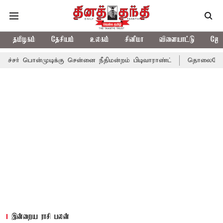
தமிழகம்
தேசியம்
உலகம்
சினிமா
விளையாட்டு
ஜோத
முடிக்கு சென்னை நீதிமன்றம் பிடிவாராண்ட்
தொலைநோக்கு பார்வையு
இன்றைய ராசி பலன்