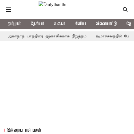
தமிழகம்
தேசியம்
உலகம்
சினிமா
விளையாட்டு
ஜோத
ர்நாத் யாத்திரை தற்காலிகமாக நிறுத்தம்
இமாச்சலத்தில் பேருந்து விப
இன்றைய ராசி பலன்