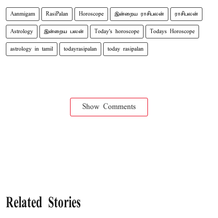
Aanmigam
RasiPalan
Horoscope
இன்றைய ராசிபலன்
ராசிபலன்
Astrology
இன்றைய பலன்
Today's horoscope
Todays Horoscope
astrology in tamil
todayrasipalan
today rasipalan
Show Comments
Related Stories