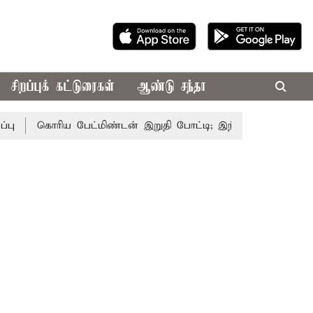
சிறப்புக் கட்டுரைகள்
ஆண்டு சந்தா
கொரிய பேட்மிண்டன் இறுதி போட்டி; இந்திய வீராங்கனை சாம்ப