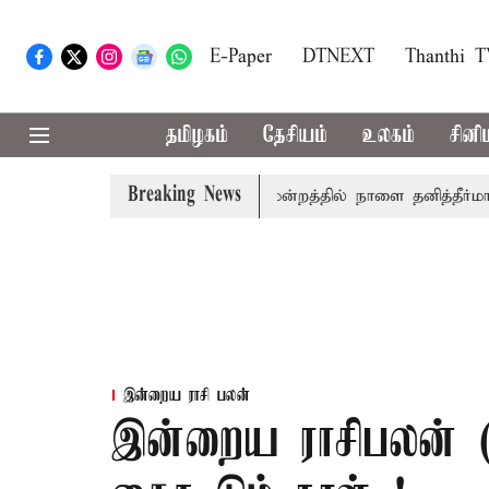
E-Paper
DTNEXT
Thanthi 
தமிழகம்
தேசியம்
உலகம்
சினி
Breaking News
ில் தமிழ்த்தாய் வாழ்த்து: சட்டமன்றத்தில் நாளை தனித்தீர்மானம்
இன்றைய ராசி பலன்
இன்றைய ராசிபலன் (1