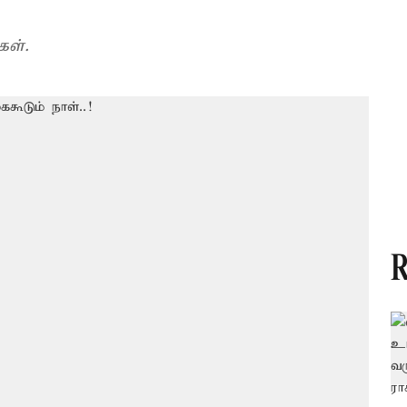
கள்.
R