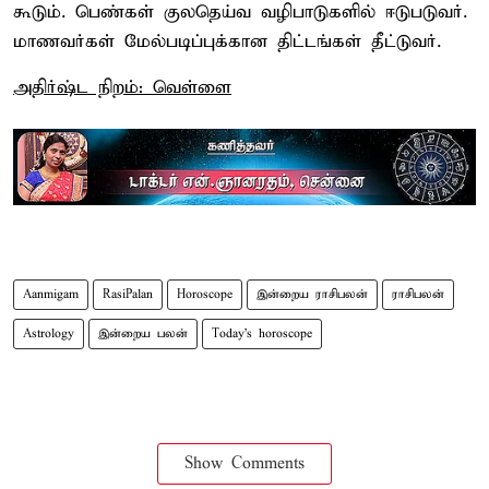
கூடும். பெண்கள் குலதெய்வ வழிபாடுகளில் ஈடுபடுவர்.
மாணவர்கள் மேல்படிப்புக்கான திட்டங்கள் தீட்டுவர்.
அதிர்ஷ்ட நிறம்: வெள்ளை
Aanmigam
RasiPalan
Horoscope
இன்றைய ராசிபலன்
ராசிபலன்
Astrology
இன்றைய பலன்
Today's horoscope
Show Comments