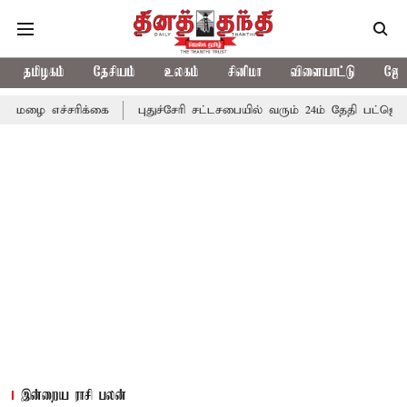
தமிழகம்
தேசியம்
உலகம்
சினிமா
விளையாட்டு
ஜோத
சரிக்கை
புதுச்சேரி சட்டசபையில் வரும் 24ம் தேதி பட்ஜெட் தாக்கல் 
இன்றைய ராசி பலன்