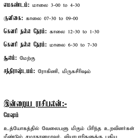
எமகண்டம்:
மாலை 3-00 to 4-30
குளிகை:
காலை 07-30 to 09-00
கௌரி நல்ல நேரம்:
காலை 12-30 to 1-30
கௌரி நல்ல நேரம்:
மாலை 6-30 to 7-30
சூலம்:
மேற்கு
சந்திராஷ்டமம்:
ரோகிணி, மிருகசீரிஷம்
இன்றைய ராசிபலன்:-
மேஷம்
உத்யோகத்தில் வேலைபளு மிகும் பிரிந்த உறவினர்கள்
மீண்டும் சமாதானமாவர். வியாபாரிகளுக்கு புதிய