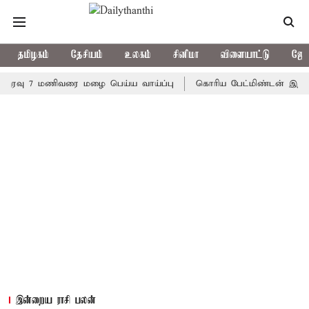
தமிழகம்
தேசியம்
உலகம்
சினிமா
விளையாட்டு
ஜோத
 7 மணிவரை மழை பெய்ய வாய்ப்பு
கொரிய பேட்மிண்டன் இறுதி போட்டி
இன்றைய ராசி பலன்