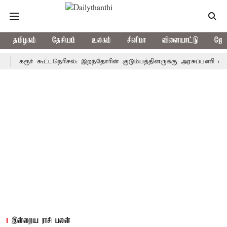
தமிழகம்
தேசியம்
உலகம்
சினிமா
விளையாட்டு
ஜோத
ரூர் கூட்டநெரிசல்: இறந்தோரின் குடும்பத்தினருக்கு அரசுப்பணி வழக்கு; வர
இன்றைய ராசி பலன்