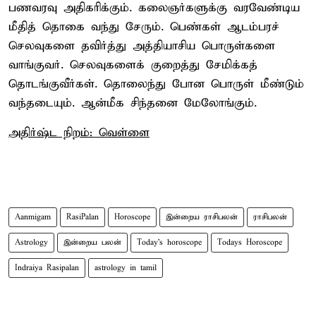
பணவரவு அதிகரிக்கும். கலைஞர்களுக்கு வரவேண்டிய
மீதித் தொகை வந்து சேரும். பெண்கள் ஆடம்பரச்
செலவுகளை தவிர்த்து அத்தியாசிய பொருள்களை
வாங்குவர். செலவுகளைக் குறைத்து சேமிக்கத்
தொடங்குவீர்கள். தொலைந்து போன பொருள் மீண்டும்
வந்தடையும். ஆன்மீக சிந்தனை மேலோங்கும்.
அதிர்ஷ்ட நிறம்: வெள்ளை
Aanmigam
RasiPalan
Horoscope
இன்றைய ராசிபலன்
ராசிபலன்
Astrology
இன்றைய பலன்
Today's horoscope
Todays Horoscope
Indraiya Rasipalan
astrology in tamil